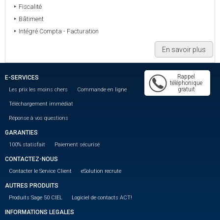
Fiscalité
Bâtiment
Intégré Compta - Facturation
En savoir plus
Rappel
E-SERVICES
téléphonique
gratuit
Les prix les moins chers
Commande en ligne
Téléchargement immédiat
Réponse à vos questions
GARANTIES
100% statisfait
Paiement sécurisé
CONTACTEZ-NOUS
Contacter le Service Client
eSolution recrute
AUTRES PRODUITS
Produits Sage 50 CIEL
Logiciel de contacts ACT!
INFORMATIONS LEGALES