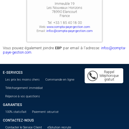
Immeuble 19
Les Nouveaux Horizons
78990 Elancourt
France
Tel:
+33 1 85 40 18 00
Web:
www.compta-paye-gestion.com
Email:
infos@compta-paye-gestion.com
Vous pouvez également joindre
EBP
par email à l'adresse:
infos@compta-
paye-gestion.com
.
Rappel
E-SERVICES
téléphonique
gratuit
Les prix les moins chers
Commande en ligne
Téléchargement immédiat
Réponse à vos questions
GARANTIES
100% statisfait
Paiement sécurisé
CONTACTEZ-NOUS
Contacter le Service Client
eSolution recrute